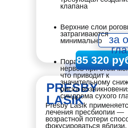
клапана
Верхние слои рого
затрагиваются
за 
минимально
гла
85 320 ру
Поражение рогович
нервов при этом ме
что приводит к
значительному сни
PRESBY
риска возникновени
синдрома сухого гл
LASIK
Presby Lasik применяет
лечения пресбиопии —
возрастной потери спос
фокусироваться вблизи.