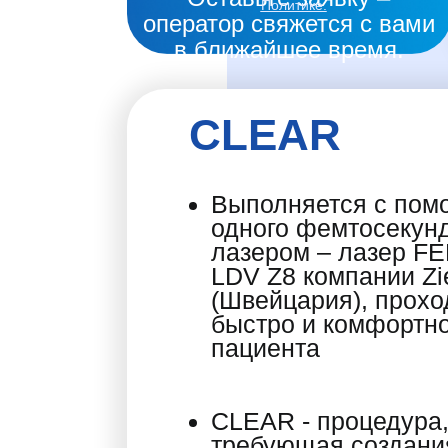
Политике.
оператор свяжется с вами
в ближайшее время.
CLEAR
Выполняется с по
одного фемтосекун
лазером – лазер F
LDV Z8 компании Zi
(Швейцария), прохо
быстро и комфортн
пациента
CLEAR - процедура,
требующая создани