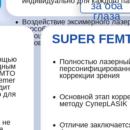
индивидуально для каждого па
за оба
глаза
Воздействие эксимерного лазе
способности зрения, после оп
хорошо визуализировать объек
SUPER FEMT
условиях, например, дождь, ту
мощью
Полностью лазерны
дным
персонифицированн
EMTO
коррекции зрения
emer
дит
о для
Основной этап корр
методу СуперLASIK
 не
Отличие заключается
я