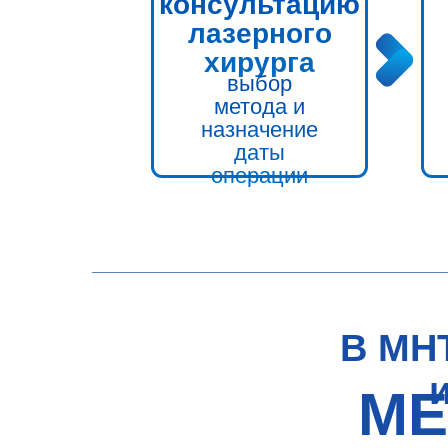
консультацию
лазерного
хирурга
выбор
метода и
назначение
даты
операции
В МН
МЕ