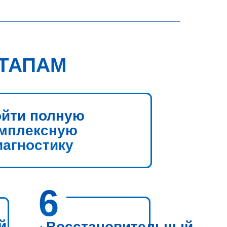
ЭТАПАМ
йти полную
мплексную
иагностику
6
й
Восстановительный