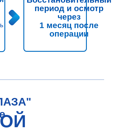
период и осмотр
через
1 месяц после
ь
операции
ЛАЗА"
е
НОЙ