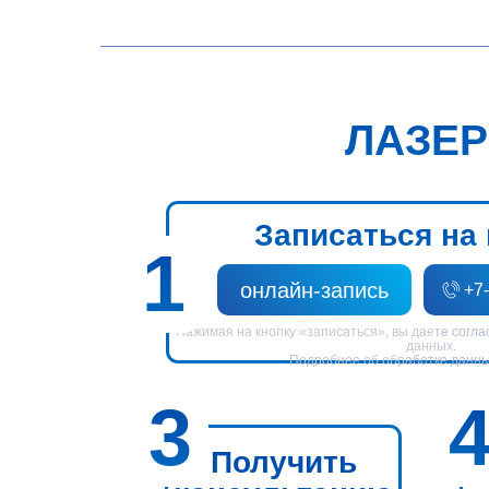
ЛАЗЕР
Записаться на
1
онлайн-запись
+7
Нажимая на кнопку «записаться», вы дает
е согл
данных.
Подробнее об обр
аботке данны
3
Получить