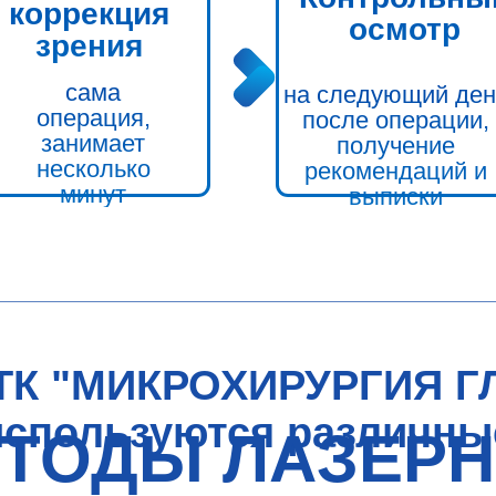
коррекция
осмотр
зрения
сама
на следующий ден
операция,
после операции,
занимает
получение
несколько
рекомендаций и
минут
выписки
ТК "МИКРОХИРУРГИЯ Г
используются различны
ТОДЫ ЛАЗЕР