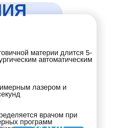
НИЯ
говичной материи длится 5-
рургическим автоматическим
симерным лазером и
секунд
ределяется врачом при
ерных программ