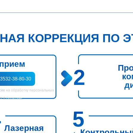
НАЯ КОРРЕКЦИЯ ПО 
 прием
Про
2
ко
-3532-38-80-30
д
асие
на обработку персональных
х в
Политике.
4
5
Лазерная
Контрольны